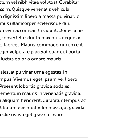
ctum vel nibh vitae volutpat. Curabitur
issim. Quisque venenatis vehicula
am dignissim libero a massa pulvinar, id
amus ullamcorper scelerisque dui.
on sem accumsan tincidunt. Donec a nisl
, consectetur dui. In maximus neque ac
 orci laoreet. Mauris commodo rutrum elit,
teger vulputate placerat quam, ut porta
luctus dolor, a ornare mauris.
les, at pulvinar urna egestas. In
empus. Vivamus eget ipsum vel libero
Praesent lobortis gravida sodales.
lementum mauris in venenatis gravida.
 aliquam hendrerit. Curabitur tempus ac
estibulum euismod nibh massa, at gravida
estie risus, eget gravida ipsum.