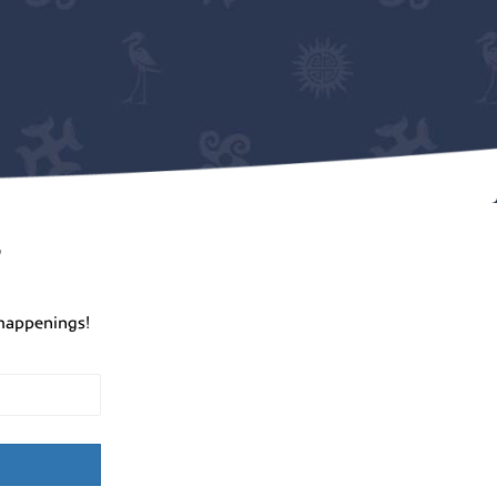
r
happenings!