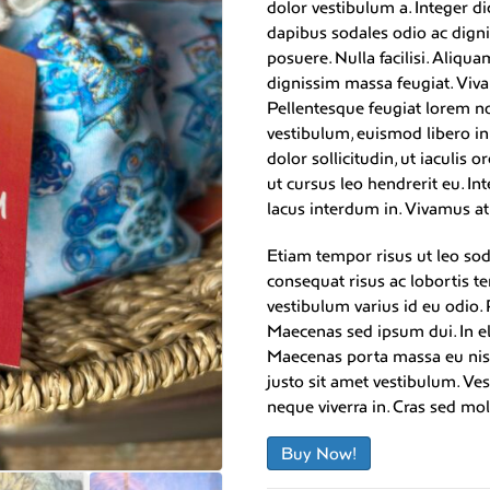
dolor vestibulum a. Integer di
dapibus sodales odio ac dign
posuere. Nulla facilisi. Aliqu
dignissim massa feugiat. Viv
Pellentesque feugiat lorem n
vestibulum, euismod libero in
dolor sollicitudin, ut iaculis
ut cursus leo hendrerit eu. In
lacus interdum in. Vivamus at 
Etiam tempor risus ut leo soda
consequat risus ac lobortis t
vestibulum varius id eu odio. 
Maecenas sed ipsum dui. In e
Maecenas porta massa eu nisi
justo sit amet vestibulum. V
neque viverra in. Cras sed mol
Buy Now!